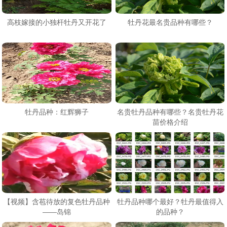
高枝嫁接的小独杆牡丹又开花了
牡丹花最名贵品种有哪些？
牡丹品种：红辉狮子
名贵牡丹品种有哪些？名贵牡丹花
苗价格介绍
【视频】含苞待放的复色牡丹品种
牡丹品种哪个最好？牡丹最值得入
——岛锦
的品种？