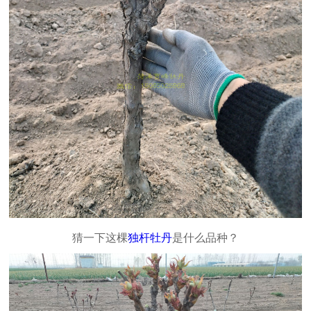
猜一下这棵
独杆牡丹
是什么品种？