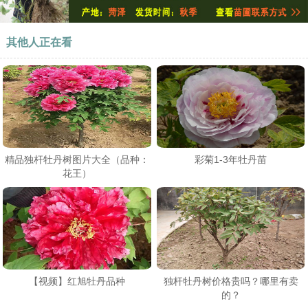
其他人正在看
精品独杆牡丹树图片大全（品种：
彩菊1-3年牡丹苗
花王）
【视频】红旭牡丹品种
独杆牡丹树价格贵吗？哪里有卖
的？