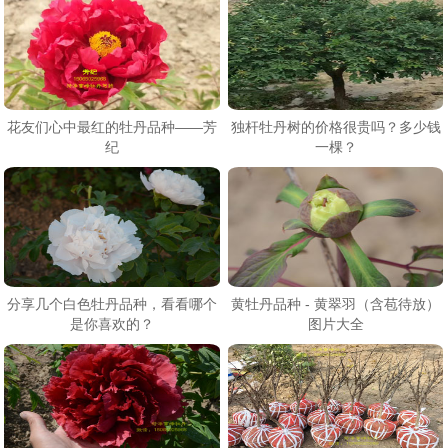
花友们心中最红的牡丹品种——芳
独杆牡丹树的价格很贵吗？多少钱
纪
一棵？
分享几个白色牡丹品种，看看哪个
黄牡丹品种 - 黄翠羽（含苞待放）
是你喜欢的？
图片大全