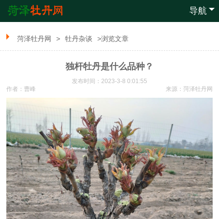
导航
菏泽牡丹网
>
牡丹杂谈
>浏览文章
独杆牡丹是什么品种？
发布时间：2023-3-8 0:01:55
作者：曹峰
来源：
菏泽牡丹网