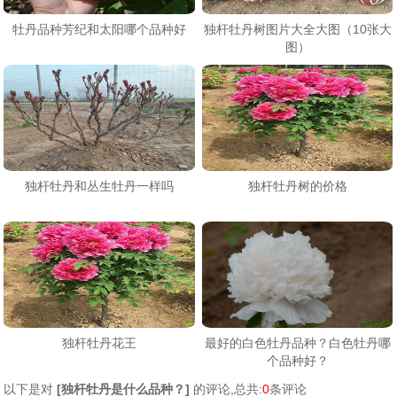
牡丹品种芳纪和太阳哪个品种好
独杆牡丹树图片大全大图（10张大
图）
独杆牡丹和丛生牡丹一样吗
独杆牡丹树的价格
独杆牡丹花王
最好的白色牡丹品种？白色牡丹哪
个品种好？
以下是对
[
独杆牡丹是什么品种？
]
的评论,总共:
0
条评论