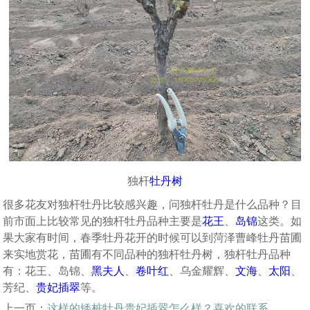
独杆
牡丹树
很多花友对独杆牡丹比较感兴趣，问
独杆牡丹是什么品种？目
前市面上比较常见的独杆牡丹品种主要是
花王
、
岛锦
这类。
如
果大家有时间，春季牡丹花开的时候可以到菏泽曹峰牡丹苗圃
来实地赏花，苗圃有不同品种的独杆牡丹树，独杆牡丹品种
有：花王、岛锦、
黑夫人
、
卷叶红
、乌金耀辉、
文海
、
太阳
、
芳纪、
贵妃插翠
等。
上一页：
这样的矮桩牡丹贵妃插翠怎么样？喜欢的联系