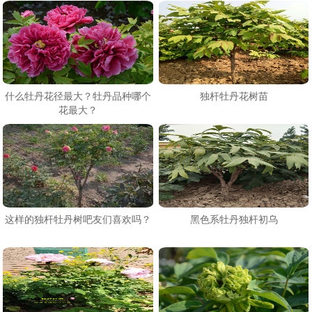
什么牡丹花径最大？牡丹品种哪个
独杆牡丹花树苗
花最大？
这样的独杆牡丹树吧友们喜欢吗？
黑色系牡丹独杆初乌