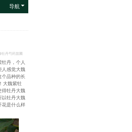
导航
峰牡丹芍药苗圃
紫牡丹，个人
些人感觉大魏
这个品种的长
！大魏紫牡
使得牡丹大魏
所以牡丹大魏
开花是什么样