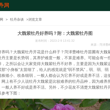
网
>
牡丹杂谈
>浏览文章
大魏紫牡丹好养吗？附：大魏紫牡丹图
发布时间：2023-2-9 13:41:32
来源：
菏泽曹
好养吗？大魏紫牡丹开花是什么样子？菏泽曹峰牡丹苗圃有大魏
牡丹主要是长势弱，其养护难度一般，不算是难养。可能会有一
养，之所以会让大家觉得大魏紫牡丹不好养，主要是因为大魏紫
那“小身板”太苗细了，给人的感觉就是“弱不禁风”，弱、弱、弱
植株矮小、枝条细弱，一般人都会认为它养不好或是养不活，这
。网上有不少人说牡丹大魏紫是比较难养的牡丹品种，因为难养
，一般人养不好或是养不活。另外，不少花友不清楚大魏紫牡丹
以参考下图：