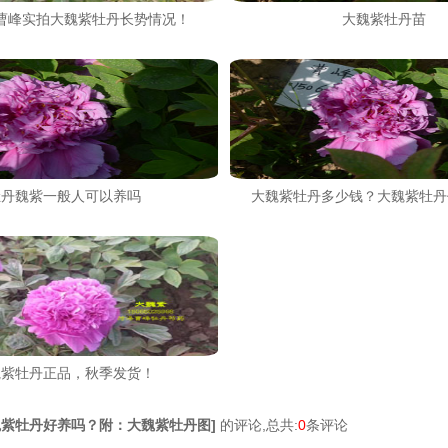
曹峰实拍大魏紫牡丹长势情况！
大魏紫牡丹苗
牡丹魏紫一般人可以养吗
大魏紫牡丹多少钱？大魏紫牡丹
魏紫牡丹正品，秋季发货！
魏紫牡丹好养吗？附：大魏紫牡丹图
]
的评论,总共:
0
条评论