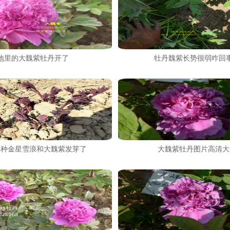
地里的大魏紫牡丹开了
牡丹魏紫长势很弱咋回
品种金星雪浪和大魏紫发芽了
大魏紫牡丹图片高清大