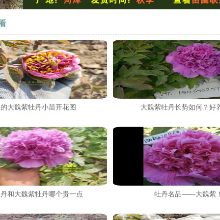
看
正的大魏紫牡丹小苗开花图
大魏紫牡丹长势如何？好
牡丹和大魏紫牡丹哪个贵一点
牡丹名品——大魏紫