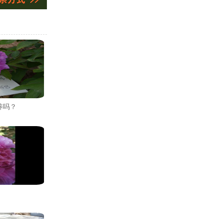
养吗？
！