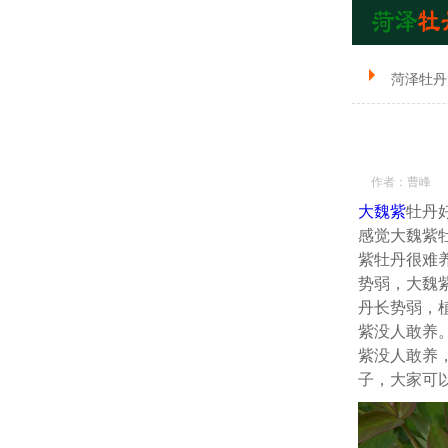
菏泽牡丹
作者：曹峰
大魏紫
牡丹
感觉大魏紫
紫牡丹很难
势弱，大魏紫
丹长势弱，
紫没人敢养
紫没人敢养
子，大家可