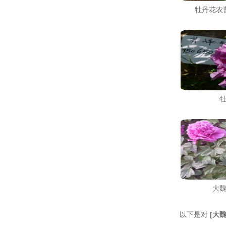
牡丹花农
大
以下是对
[
大