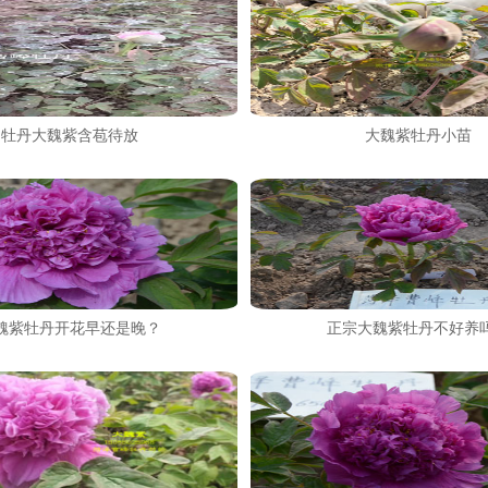
牡丹大魏紫含苞待放
大魏紫牡丹小苗
魏紫牡丹开花早还是晚？
正宗大魏紫牡丹不好养