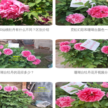
和仙桃牡丹有什么不同？区别介绍
霓虹幻彩和珊瑚台颜色一
珊瑚台牡丹的花径多少？
珊瑚台牡丹花开视频分