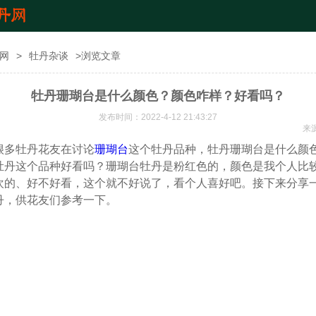
网
>
牡丹杂谈
>浏览文章
牡丹珊瑚台是什么颜色？颜色咋样？好看吗？
发布时间：2022-4-12 21:43:27
来
很多牡丹花友在讨论
珊瑚台
这个牡丹品种，牡丹珊瑚台是什么颜
牡丹这个品种好看吗？珊瑚台牡丹是粉红色的，颜色是我个人比
欢的、好不好看，这个就不好说了，看个人喜好吧。接下来分享
丹，供花友们参考一下。