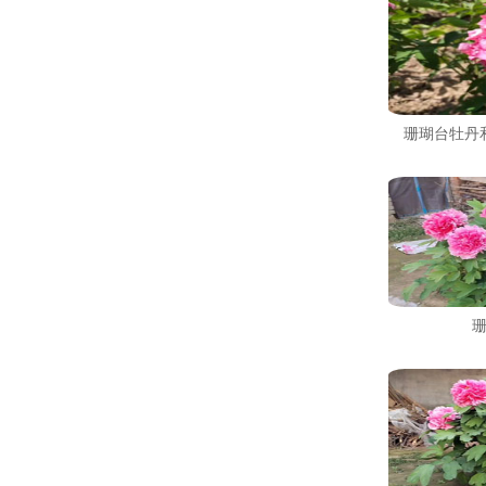
珊瑚台牡丹