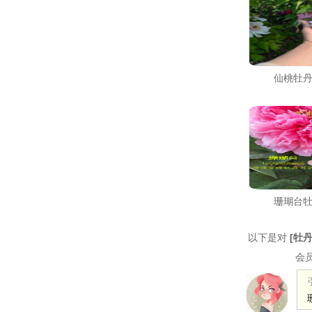
仙桃牡
珊瑚台
以下是对
[
牡
会员