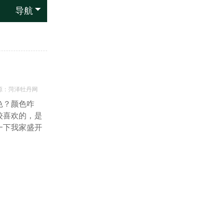
导航
源：
菏泽牡丹网
色？颜色咋
较喜欢的，是
一下我家盛开