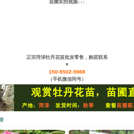
苗圃实拍视频↓↓↓
正宗菏泽牡丹花苗批发零售，购苗联系
▼
150-6502-5968
（手机微信同号）
看