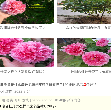
丹和珊瑚台牡丹那个值得购买？
这样的大棵珊瑚台牡丹，有喜
牡丹怎么样？大家觉得好看吗？
珊瑚台牡丹开花了，你喜
丹珊瑚台是什么颜色？颜色咋样？好看吗？
]
的评论,总共:
2
条评论
:
小红帽
2022-7-24
引用 会员:可可 发表于2022/7/23 23:10:48的评论内容
珊瑚台牡丹怎么样？这个品种好养吗？