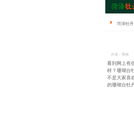
菏泽牡丹
作者：曹峰
看到网上有
样？珊瑚台
不是大家喜
的珊瑚台牡