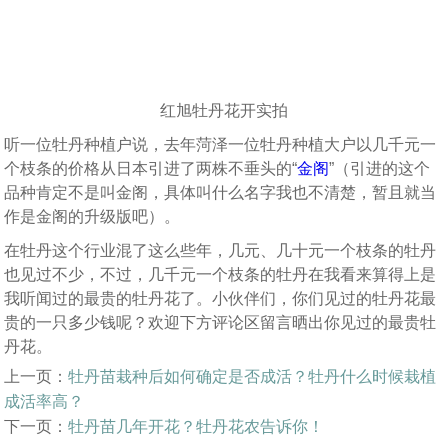
红旭牡丹花开实拍
听一位牡丹种植户说，去年菏泽一位牡丹种植大户以几千元一
个枝条的价格从日本引进了两株不垂头的“
金阁
”（引进的这个
品种肯定不是叫金阁，具体叫什么名字我也不清楚，暂且就当
作是金阁的升级版吧）。
在牡丹这个行业混了这么些年，几元、几十元一个枝条的牡丹
也见过不少，不过，几千元一个枝条的牡丹在我看来算得上是
我听闻过的最贵的牡丹花了。小伙伴们，你们见过的牡丹花最
贵的一只多少钱呢？欢迎下方评论区留言晒出你见过的最贵牡
丹花。
上一页：
牡丹苗栽种后如何确定是否成活？牡丹什么时候栽植
成活率高？
下一页：
牡丹苗几年开花？牡丹花农告诉你！