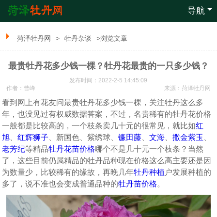
导航
菏泽牡丹网
>
牡丹杂谈
>浏览文章
最贵牡丹花多少钱一棵？牡丹花最贵的一只多少钱？
发布时间：2022-2-5 14:45:09
作者：曹峰
来源：
菏泽牡丹网
看到网上有花友问最贵牡丹花多少钱一棵，关注牡丹这么多
年，也没见过有权威数据答案，不过，名贵稀有的牡丹花价格
一般都是比较高的，一个枝条卖几十元的很常见，就比如
红
旭
、
红辉狮子
、新国色、紫绣球、
镰田藤
、
文海
、
撒金紫玉
、
老芳纪
等精品
牡丹花苗价格
哪个不是几十元一个枝条？当然
了，这些目前仍属精品的牡丹品种现在价格这么高主要还是因
为数量少，比较稀有的缘故，再晚几年
牡丹种植
户发展种植的
多了，说不准也会变成普通品种的
牡丹苗价格
。