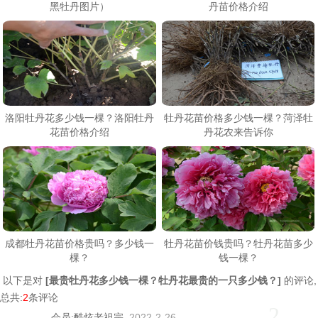
黑牡丹图片）
丹苗价格介绍
洛阳牡丹花多少钱一棵？洛阳牡丹
牡丹花苗价格多少钱一棵？菏泽牡
花苗价格介绍
丹花农来告诉你
成都牡丹花苗价格贵吗？多少钱一
牡丹花苗价钱贵吗？牡丹花苗多少
棵？
钱一棵？
以下是对
[
最贵牡丹花多少钱一棵？牡丹花最贵的一只多少钱？
]
的评论,
总共:
2
条评论
2
会员:
酷炫老祖宗
2022-2-26