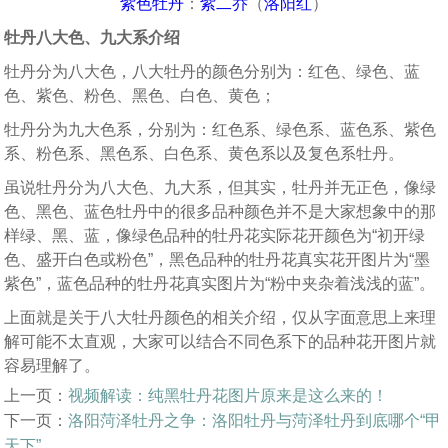
紫色牡丹
：
紫二乔
（
洛阳红
）
牡丹八大色、九大系介绍
牡丹分为八大色，八大牡丹的颜色分别为：红色、绿色、蓝
色、紫色、粉色、黑色、白色、黄色；
牡丹分为九大色系，分别为：红色系、绿色系、蓝色系、紫色
系、粉色系、黑色系、白色系、黄色系以及复色系牡丹。
虽说牡丹分为八大色、九大系，但其实，牡丹并无正色，像绿
色、黑色、蓝色牡丹中的很多品种颜色并不是大家想象中的那
样绿、黑、蓝，像绿色品种的牡丹花实际花开颜色为“初开绿
色、盛开白色或粉色”，黑色品种的牡丹花真实花开图片为“墨
紫色”，蓝色品种的牡丹花真实图片为“粉中夹杂着浅浅的蓝”。
上面就是关于八大牡丹颜色的相关介绍，仅从字面意思上来理
解可能不太直观，大家可以结合不同色系下的品种花开图片就
容易理解了。
上一页：
视频解读：纯黑牡丹花图片原来是这么来的！
下一页：
洛阳菏泽牡丹之争：洛阳牡丹与菏泽牡丹到底哪个“甲
天下”