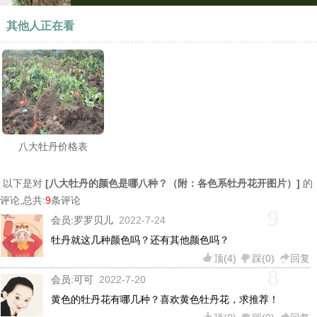
其他人正在看
八大牡丹价格表
以下是对
[
八大牡丹的颜色是哪八种？（附：各色系牡丹花开图片）
]
的
评论,总共:
9
条评论
9
会员:
罗罗贝儿
2022-7-24
牡丹就这几种颜色吗？还有其他颜色吗？
顶(
4
)
踩(
0
)
回复
8
会员:
可可
2022-7-20
黄色的牡丹花有哪几种？喜欢黄色牡丹花，求推荐！