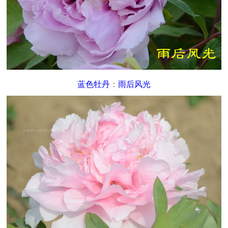
蓝色牡丹
：
雨后风光