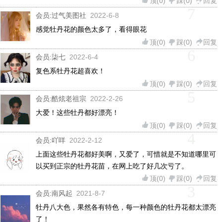
顶(
0
)
踩(
0
)
回复
7
会员:
过气美图社
2022-6-8
感觉牡丹花的颜色太多了，看得眼花
顶(
0
)
踩(
0
)
回复
6
会员:
柒七
2022-6-4
复色系牡丹花超喜欢！
顶(
0
)
踩(
0
)
回复
5
会员:
酷炫老祖宗
2022-2-26
大爱！这些牡丹都好漂亮！
顶(
0
)
踩(
0
)
回复
4
会员:
吖咩
2022-2-12
上面这些牡丹花都好美啊，又爱了，可惜就是不知道哪里可
以买到正宗的牡丹花苗，在网上吃了好几次亏了。
顶(
0
)
踩(
0
)
回复
3
会员:
南风起
2021-8-7
牡丹八大色，果然各有特色，每一种颜色的牡丹花都太漂亮
了！