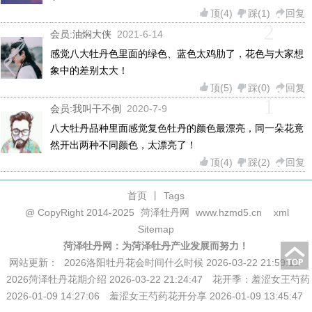
顶(
4
)
踩(
1
)
回复
2
会员:
油焖大侠
2021-6-14
感觉八大牡丹色里面的绿色、蓝色太鸡肋了，花色与大家想
象中的差别太大！
顶(
5
)
踩(
0
)
回复
1
会员:
我叫干不倒
2020-7-9
八大牡丹品种里面感觉复色牡丹的颜色最漂亮，同一朵花竟
然开出两种不同颜色，太漂亮了！
顶(
4
)
踩(
2
)
回复
首页
丨
Tags
@ CopyRight 2014-2025
菏泽牡丹网
www.hzmd5.cn
xml
Sitemap
菏泽牡丹网：为菏泽牡丹产业发展而努力！
网站更新：
2026洛阳牡丹花会时间什么时候 2026-03-22 21:59:12
2026菏泽牡丹花期介绍 2026-03-22 21:24:47
花开季：羞涩女王芍药
2026-01-09 14:27:06
羞涩女王芍药花开分享 2026-01-09 13:45:47