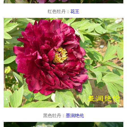
红色牡丹：
花王
黑色牡丹：
墨润绝伦