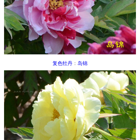
复色牡丹
：
岛锦