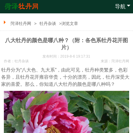
导航
菏泽牡丹网
>
牡丹杂谈
>浏览文章
八大牡丹的颜色是哪八种？（附：各色系牡丹花开图
片）
发布时间：2019-8-6 19:17:31
作者：牡丹杂谈
来源：
菏泽牡丹网
牡丹分为“八大色、九大系”，由此可见，牡丹种类繁多，色彩
各异，且牡丹花开雍容华贵，十分的漂亮，因此，牡丹深受大
家的喜爱。那么，你知道八大牡丹的颜色是哪八种吗？