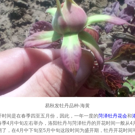
易秋发牡丹品种-海黄
开时间是在春季四至五月份，因此，一年一度的
菏泽牡丹花会
和
春季4月中旬左右举办，洛阳牡丹与菏泽牡丹的开花时间一般从4
期了，在4月中下旬至5月中旬这段时间为盛开期，牡丹开花时间