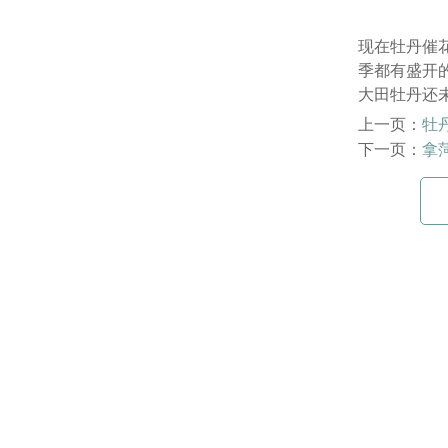
现在牡丹催
季都有盛开
大田牡丹还
上一页：
牡
下一页：
拿