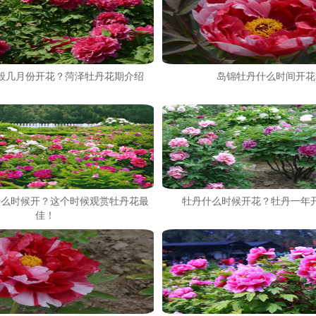
般几月份开花？菏泽牡丹花期介绍
岛锦牡丹什么时间开花
什么时候开？这个时候观赏牡丹花最
牡丹什么时候开花？牡丹一年
佳！