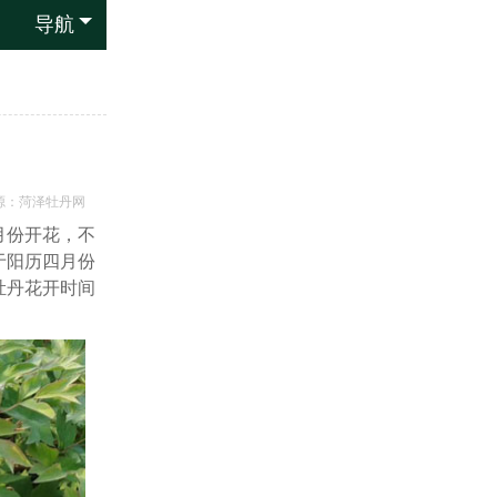
导航
源：
菏泽牡丹网
月份开花，不
于阳历四月份
牡丹花开时间