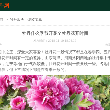
网
>
牡丹杂谈
>浏览文章
牡丹什么季节开花？牡丹花开时间
发布时间：2018-11-10 18:04:12
丹
来
花中之王，深受大家喜爱！牡丹花一般情况下都是在春季四、五
丹花开时间有一定的差异，山东菏泽、河南洛阳两地的牡丹集中
放，辽宁等地由于气温较低，牡丹花开时间一般要晚一些。各地
差异，但正常情况下都是在春季开放的。