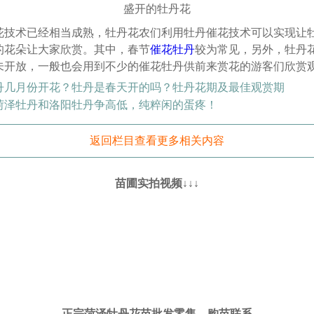
盛开的牡丹花
花技术已经相当成熟，牡丹花农们利用牡丹催花技术可以实现让
的花朵让大家欣赏。其中，春节
催花牡丹
较为常见，另外，牡丹
未开放，一般也会用到不少的催花牡丹供前来赏花的游客们欣赏
丹几月份开花？牡丹是春天开的吗？牡丹花期及最佳观赏期
菏泽牡丹和洛阳牡丹争高低，纯粹闲的蛋疼！
返回栏目查看更多相关内容
苗圃实拍视频↓↓↓
正宗菏泽牡丹花苗批发零售，购苗联系