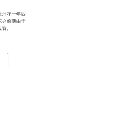
牡丹花一年四
花会前期由于
观看。