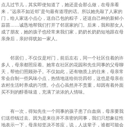
点儿过节儿，其实即使知道了，她还是会那么做，在母亲看
来，"远亲不如近邻"是句最有道理的话。所以她先敲了人家的
门，给人家送小点心，送自己包的粽子，还送自己种的新鲜小
蒜苗……诚恳地帮我们打开了邻居家的门。后来，我和那女人
成了朋友，她的孩子也经常来我们家，奶奶长奶奶短地跟在母
亲身后，亲好得犹如一家人。
邻居们，不仅仅是对门，前后左右，同一个社区住着的许
多人，母亲都照应着。她常在社区的花园和先生同事的父母聊
天，帮他们照顾孙子。不仅如此，还有物质上的往来，母亲常
常会自制一些风味小点，热情地送给街坊四邻，这也是母亲在
农村生活时养成的习惯。小点心虽然并不贵重，却因有着外面
买不到的醇香味道，充满了浓浓的人情味。
有一次，得知先生一个同事的孩子患了白血病，母亲要我
们送些钱过去。因为是来往并不亲密的同事，我们只想象征性
地表示一下，母亲却坚决不答应，说，人这辈子，谁都可能会