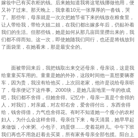
嫁妆中已有买衣柜的钱。后来她知道我将这笔钱挪做他用，便
又补了过来。那天晚上，我拿着10元一张厚厚的一沓钱，哭
了。那些年，母亲就是一次次把她节省下来的钱放在粮食里，
让人带给我，带给大姐二姐，在我们都出嫁多年后，仍贴补着
我们的生活。但那些钱，她是如何从那几亩田里攒出来的，我
们都不得而知。这一次，即使她随我们同行，也还是将钱放到
了面袋里，在她看来，那是最安全的。
面被带回来后，我把钱取出来交还母亲，母亲说，这是我
给童童买车用的。童童是她的外孙，这段时间他一直想要辆赛
车，因为贵，我没有给他买，上次回老家，他许是说给母亲听
了，母亲便记下这件事。2000块，是她几亩地里一年的收成
吧，我们都不舍得，但她舍得。记忆中，母亲一直是个舍得的
人，对我们，对亲戚，对左邻右舍，爱舍得付出， 东西舍得
给，钱舍得借，力气也舍得花。有时不知道她一个瘦小的农村
妇人，为什么会这样舍得。母亲住下来，每天清晨，她早早起
来做饭，小米粥、小包子、鸡蛋饼……变着花样儿。中午下班
我们再也不用急赶着去买菜，所有家务母亲全部包揽。阳台上