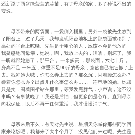
还新添了两盆绿莹莹的蒜苗，有了母亲的家，多了种说不出的
安逸。
母亲带来的两袋面，一袋倒入桶里，另外一袋被先生放到
了阳台上。过了几天，我却发现阳台地板上的那袋面被移到了
高处的平台上晾晒。先生是个粗心的人，应该不会是他放的，
我疑惑地问母亲，她说，啊，我放上去的，晒晒，别坏了。我
一听就跟她急了，那平台， 一米多高 ，那袋面，六七十斤，
身高不足 一米五，体重不足90斤的母亲，竟然自己把它搬了上
去。我冲她大喊，你怎么弄上去的？那么沉，闪着腰怎么办？
砸着你怎么办？出点儿什么事怎么办……一连串地凶她。她却
只是笑，围着围裙站在那里，等我发完脾气，小声说，这不没
事吗？有事就晚了！我还是后怕，但更多的是心疼。直到母亲
向我保证，以后不再干任何重活，我才慢慢消了气。
母亲来后不久，有天对先生说，星期天你喊你那些同学回
家来吃饭吧，我都来了大半个月了，没见他们来过呢。先生是