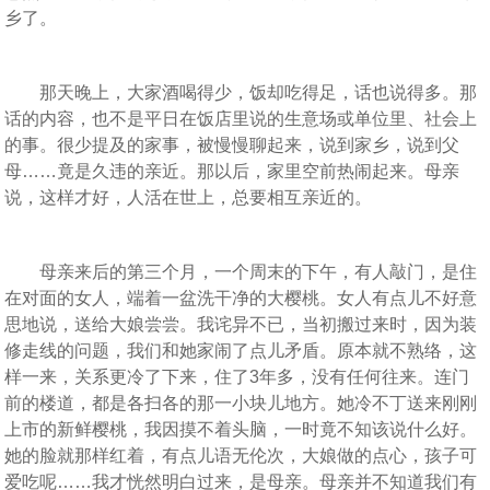
乡了。
那天晚上，大家酒喝得少，饭却吃得足，话也说得多。那
话的内容，也不是平日在饭店里说的生意场或单位里、社会上
的事。很少提及的家事，被慢慢聊起来，说到家乡，说到父
母……竟是久违的亲近。那以后，家里空前热闹起来。母亲
说，这样才好，人活在世上，总要相互亲近的。
母亲来后的第三个月，一个周末的下午，有人敲门，是住
在对面的女人，端着一盆洗干净的大樱桃。女人有点儿不好意
思地说，送给大娘尝尝。我诧异不已，当初搬过来时，因为装
修走线的问题，我们和她家闹了点儿矛盾。原本就不熟络，这
样一来，关系更冷了下来，住了3年多，没有任何往来。连门
前的楼道，都是各扫各的那一小块儿地方。她冷不丁送来刚刚
上市的新鲜樱桃，我因摸不着头脑，一时竟不知该说什么好。
她的脸就那样红着，有点儿语无伦次，大娘做的点心，孩子可
爱吃呢……我才恍然明白过来，是母亲。母亲并不知道我们有