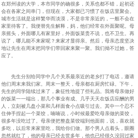
在郑州读的大学，本市同学的确很多，关系也都不错，起初还
会在各家之间串门，但现在，大家都已习惯了在饭店里聚会。
城市生活就是这样繁华而淡漠，不是非常亲近的，一般不会在
家里待客了。我便替先生解释，妈，他们经常在外面聚呢。母
亲摇头，外面哪儿有家里好，外面饭菜贵不说，也不卫生。再
说了，哪儿能不来家呢？来家才显得亲。然后，母亲态度坚决
地让先生在周末把同学们带回家来聚一聚。我们拗不过她，答
应了。
先生分别给同学中几个关系最亲近的老乡打了电话，邀请
他们周末来我们家。周末一整天，母亲都在厨房忙碌。下午，
先生的同学陆续过来了，象征性地提了些礼品。我将母亲做好
的饭菜一一端出，那几个事业有成、几乎天天在饭店应酬的男
人，立刻被几盘小菜和几样面食小点吸引过去。其中一个忍不
住伸手捏起一个菜饺，喃喃说，小时候最爱吃母亲做的菜饺，
很多年没吃过了。母亲便把整盘菜饺端到他面前，说，喜欢就
多吃，以后常来家里吃，我给你们做。那个男人点着头，眼圈
忽然就红了，他的母亲已经去世多年，他也已经很久没回过家