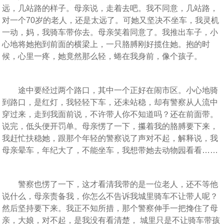
远，几站路的样子。母亲说，走着去吧。我不同意，几站路，
对一个70岁的老人，还是太远了。可她又坚决不坐车，我灵机
一动，妈，我骑车带你去。母亲笑着同意了。我推出车子，小
心地将她抱到前面的横梁上，一只胳膊刚好揽住她。抱的时
候，心里一疼，她竟然那么轻，蜷在我身前，像个孩子。
途中要经过两个路口，其中一个正好在闹市区。小心地骑
到路口，是红灯，我轻轻下车，还未站稳，却有警察从人流中
穿过来，走到我面前说，不许带人你不知道吗？还在前面带。
说完，低头便开罚单。母亲愣了一下，攥着我的胳膊要下来，
我赶忙扶稳她，跟那个年轻的警察说了声对不起，解释说，我
母亲晕车，年纪大了，不能坐车，我想带她去动物园看看……
警察也愣了一下，这才看清我带的是一位老人，还不等他
说什么，母亲责备我，你怎么不告诉我城里骑车不让带人呢？
然后坚持要下来。我正不知所措，那个警察伸手一把搀住了母
亲，大娘，对不起，是我没有看清楚， 城里只是不让骑车带孩