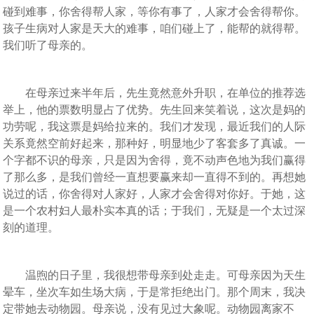
碰到难事，你舍得帮人家，等你有事了，人家才会舍得帮你。
孩子生病对人家是天大的难事，咱们碰上了，能帮的就得帮。
我们听了母亲的。
在母亲过来半年后，先生竟然意外升职，在单位的推荐选
举上，他的票数明显占了优势。先生回来笑着说，这次是妈的
功劳呢，我这票是妈给拉来的。我们才发现，最近我们的人际
关系竟然空前好起来，那种好，明显地少了客套多了真诚。一
个字都不识的母亲，只是因为舍得，竟不动声色地为我们赢得
了那么多，是我们曾经一直想要赢来却一直得不到的。再想她
说过的话，你舍得对人家好，人家才会舍得对你好。于她，这
是一个农村妇人最朴实本真的话；于我们，无疑是一个太过深
刻的道理。
温煦的日子里，我很想带母亲到处走走。可母亲因为天生
晕车，坐次车如生场大病，于是常拒绝出门。那个周末，我决
定带她去动物园。母亲说，没有见过大象呢。动物园离家不