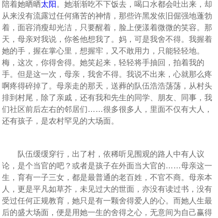
陪着她晒晒
太阳
。她渐渐吃不下饭去，喝口水都会吐出来，却
从来没有流露过任何痛苦的神情，那些许黑发依旧倔强地蓬勃
着，面容消瘦却光洁，只要醒着，脸上便漾着微微的笑容。那
天，母亲对我说，你爸他想我了。妈，可是我舍不得。我握着
她的手，握在掌心里，想握牢，又不敢用力，只能轻轻地。
梅，这次，你得舍得。她笑起来，轻轻将手抽回，拍着我的
手。但是这一次，母亲，我舍不得。我说不出来，心就那么疼
啊疼得碎掉了。母亲走的那天，送葬的队伍浩浩荡荡，从村头
排到村尾，除了亲戚，还有我和先生的同学、朋友、同事，我
们社区前后左右的邻居们……很多很多人，里面不仅有大人，
还有孩子，是农村罕见的大场面。
队伍缓缓穿行，出了村，依稀听见围观的路人中有人议
论，是个当官的吧？或者是孩子在外面当大官的……母亲这一
生，育有一子三女，都是最普通的老百姓，不官不商。母亲本
人，更是平凡如草芥，未见过大的世面，亦没有读过书，没有
受过任何正规教育，她只是有一颗舍得爱人的心。而她人生最
后的盛大场面，便是用她一生的舍得之心，无意间为自己赢得