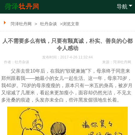
导航
菏泽牡丹网
>
牡丹杂谈
>浏览文章
人不需要多么有钱，只要有颗真诚，朴实、善良的心都
令人感动
发布时间：2017-4-26 11:32:44
作者：牡丹杂谈
来源：
菏泽牡丹网
父亲去世10年后，在我的“软硬兼施”下，母亲终于同意来
郑州跟着我——她最小的女儿一起生活。这一年，母亲70岁，
我40岁。70岁的母亲瘦瘦的，原本只有一米五的身高，被岁月
又缩减了几厘米，看起来更加瘦小，面容却仍然光洁，不见太
多沧桑的痕迹，头发亦未全白，些许黑发倔强地生长着。