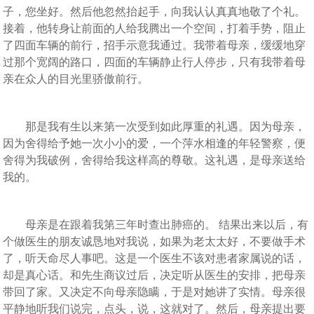
子，您坐好。然后他忽然抬起手，向我认认真真地敬了个礼。
接着，他转身让前面的人给我腾出一个空间，打着手势，阻止
了四面车辆的前行，招手示意我通过。我带着母亲，缓缓地穿
过那个宽阔的路口，四面的车辆静止行人停步，只有我带着母
亲在众人的目光里骄傲前行。
那是我有生以来第一次受到如此厚重的礼遇。因为母亲，
因为舍得给予她一次小小的爱，一个萍水相逢的年轻警察，便
舍得为我破例，舍得给我这样高的尊敬。这礼遇，是母亲送给
我的。
母亲是在跟着我第三年时查出肺癌的。 结果出来以后，有
个做医生的朋友诚恳地对我说，如果为老太太好，不要做手术
了，听天命尽人事吧。这是一个医生不该对患者家属说的话，
却是真心话。和先生商议过后，决定听从医生的安排，把母亲
带回了家。又决定不向母亲隐瞒，于是对她讲了实情。母亲很
平静地听我们说完，点头，说，这就对了。然后，母亲提出要