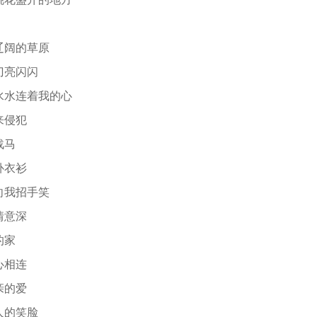
辽阔的草原
刀亮闪闪
水水连着我的心
来侵犯
战马
补衣衫
向我招手笑
情意深
的家
心相连
亲的爱
人的笑脸