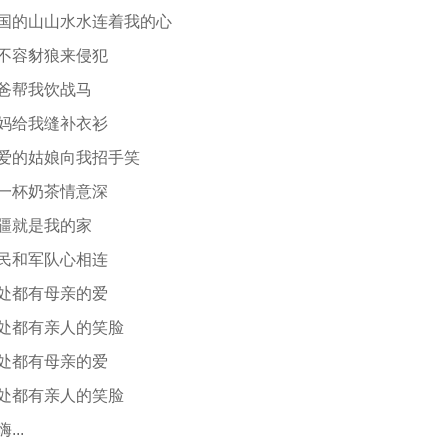
80]祖国的山山水水连着我的心
9]决不容豺狼来侵犯
4]阿爸帮我饮战马
7]阿妈给我缝补衣衫
20]亲爱的姑娘向我招手笑
4]喝一杯奶茶情意深
4]边疆就是我的家
6]人民和军队心相连
0]到处都有母亲的爱
94]到处都有亲人的笑脸
9]到处都有母亲的爱
73]到处都有亲人的笑脸
嗨...