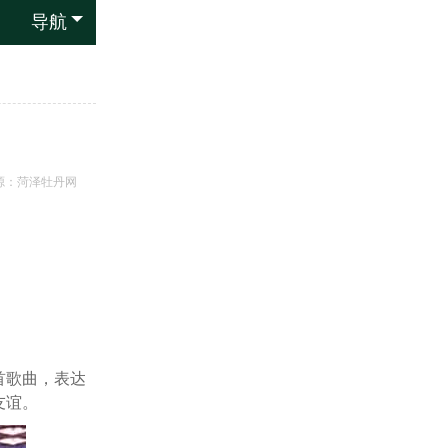
导航
源：
菏泽牡丹网
首歌曲，表达
友谊。