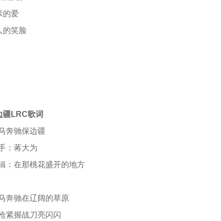
亲的爱
人的笑脸
疆LRC歌词
7]骏马奔驰保边疆
0]歌手：蒋大为
22]专辑：在那桃花盛开的地方
55]骏马奔驰在辽阔的草原
17]钢枪紧握战刀亮闪闪