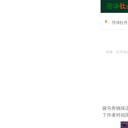
菏泽牡丹
作者：牡丹杂
骏马奔驰保
了作者对祖