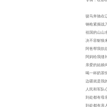
骏马奔驰在
钢枪紧握战
祖国的山山
决不容豺狼
阿爸帮我饮
阿妈给我缝
亲爱的姑娘
喝一杯奶茶
边疆就是我
人民和军队
到处都有母
到处都有亲