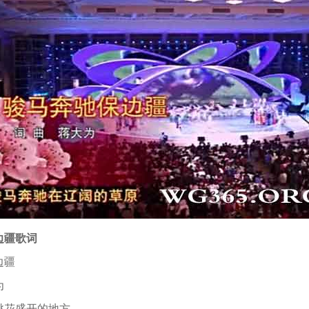
边疆歌词
边疆
为
桃花盛开的地方