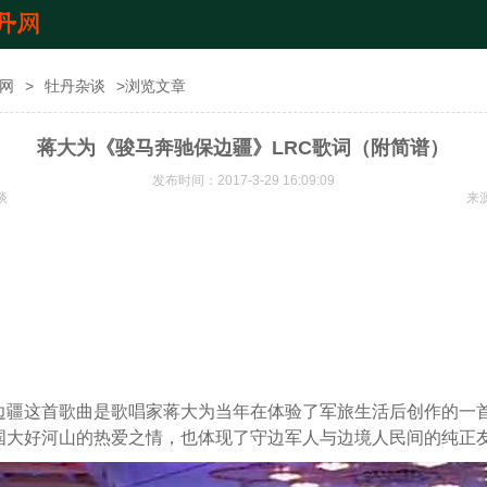
网
>
牡丹杂谈
>浏览文章
蒋大为《骏马奔驰保边疆》LRC歌词（附简谱）
发布时间：2017-3-29 16:09:09
谈
来
边疆这首歌曲是歌唱家蒋大为当年在体验了军旅生活后创作的一
国大好河山的热爱之情，也体现了守边军人与边境人民间的纯正