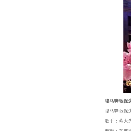
骏马奔驰保
骏马奔驰保
歌手：蒋大
专辑：在那