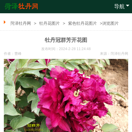
导航
菏泽牡丹网
>
牡丹花图片
>
紫色牡丹花图片
>浏览图片
牡丹冠群芳开花图
发布时间：2024-2-28 11:24:48
作者：曹峰
来源：
菏泽牡丹网