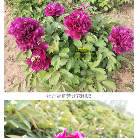
牡丹冠群芳开花图03