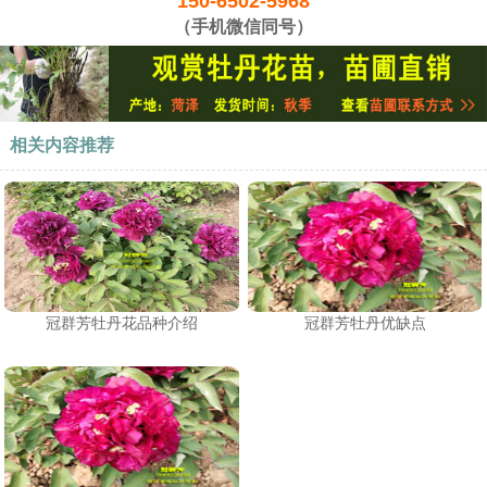
150-6502-5968
（手机微信同号）
相关内容推荐
冠群芳牡丹花品种介绍
冠群芳牡丹优缺点