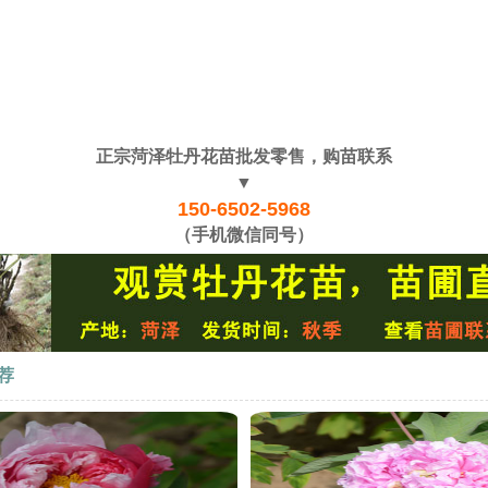
正宗菏泽牡丹花苗批发零售，购苗联系
▼
150-6502-5968
（手机微信同号）
荐