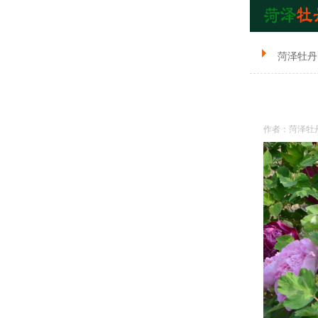
菏泽牡丹
作者：菏泽牡