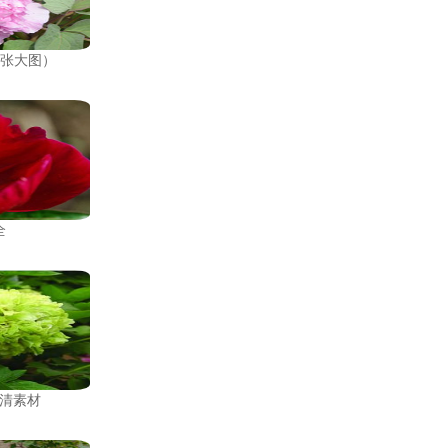
0张大图）
全
清素材