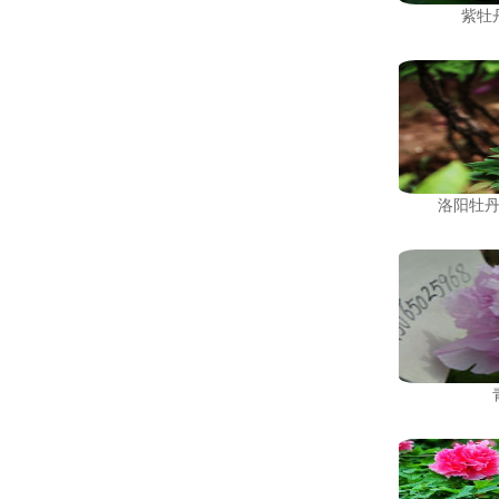
紫牡
洛阳牡