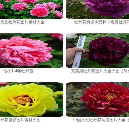
色天香牡丹花图片素材大全
牡丹花有多少品种？观赏牡丹
仙桃1-4年牡丹苗
真实黑牡丹花图片大全大图（8
牡丹花摄影图片素材大图
中国大红牡丹花高清图片大全（