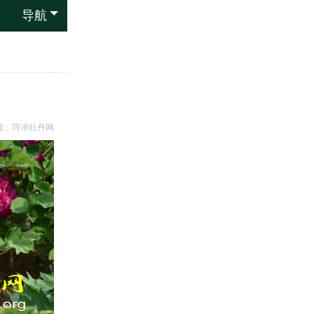
导航
源：
菏泽牡丹网