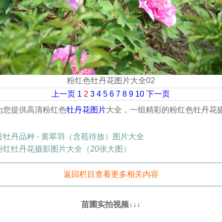
粉红色牡丹花图片大全02
上一页
1
2
3
4
5
6
7
8
9
10
下一页
为您提供高清粉红色
牡丹花图片
大全，一组精彩的粉红色牡丹花
黄牡丹品种 - 黄翠羽（含苞待放）图片大全
粉红牡丹花摄影图片大全（20张大图）
返回栏目查看更多相关内容
苗圃实拍视频↓↓↓