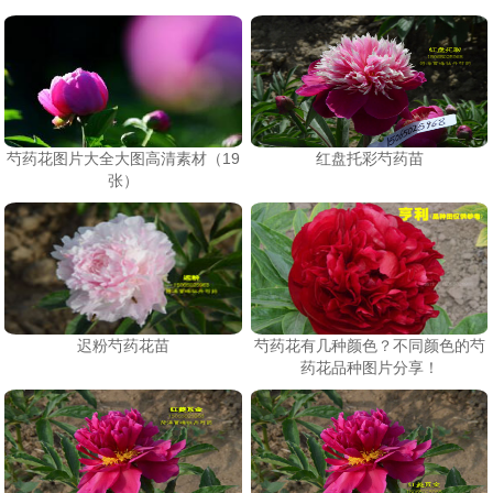
芍药花图片大全大图高清素材（19
红盘托彩芍药苗
张）
迟粉芍药花苗
芍药花有几种颜色？不同颜色的芍
药花品种图片分享！