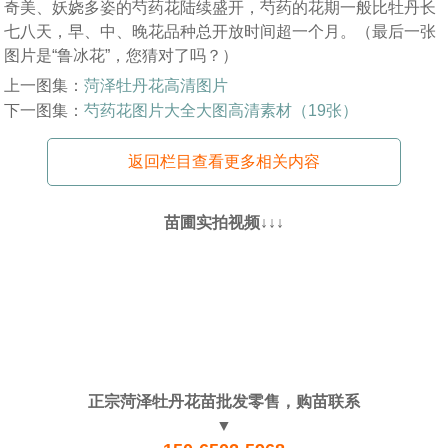
奇美、妖娆多姿的芍药花陆续盛开，芍药的花期一般比牡丹长
七八天，早、中、晚花品种总开放时间超一个月。（最后一张
图片是“鲁冰花”，您猜对了吗？）
上一图集：
菏泽牡丹花高清图片
下一图集：
芍药花图片大全大图高清素材（19张）
返回栏目查看更多相关内容
苗圃实拍视频↓↓↓
正宗菏泽牡丹花苗批发零售，购苗联系
▼