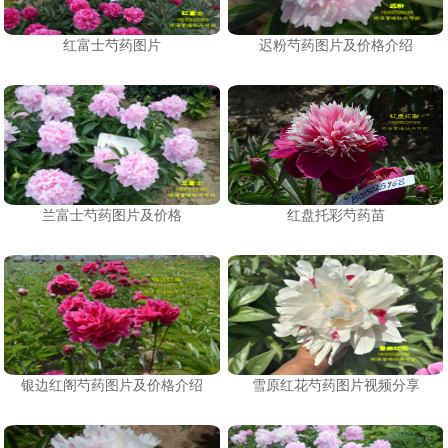
红富士芍药图片
迟粉芍药图片及价格介绍
兰富士芍药图片及价格
红盘托彩芍药苗
银边红阁芍药图片及价格介绍
雪原红花芍药图片视频分享