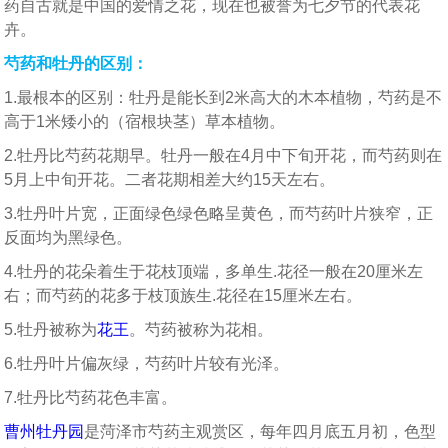
药自古就是中国的爱情之花，现在也被誉为七夕节的代表花
卉。
芍药和牡丹的区别：
1.最根本的区别：牡丹是能长到2米高大的木本植物，芍药是不
高于1米矮小的（宿根块茎）草本植物。
2.牡丹比芍药花期早。牡丹一般在4月中下旬开花，而芍药则在
5月上中旬开花。二者花期相差大约15天左右。
3.牡丹叶片宽，正面绿色绿色略呈黄色，而芍药叶片狭窄，正
反面均为黑绿色。
4.牡丹的花朵着生于花枝顶端，多单生.花径一般在20厘米左
右；而芍药的花多于枝顶族生.花径在15厘米左右。
5.牡丹被称为
花王
。芍药被称为花相。
6.牡丹叶片偏灰绿，芍药叶片较有光泽。
7.牡丹比芍药花色丰富。
曹州
牡丹园
是菏泽市芍药主观赏区，每年四月底五月初，色型