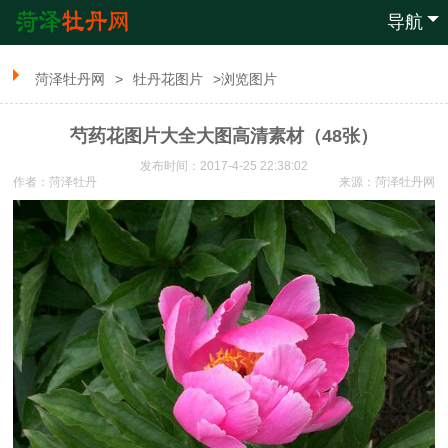
导航
菏泽牡丹网
>
牡丹花图片
>浏览图片
芍药花图片大全大图高清素材（48张）
发布时间：2017-4-25 22:38:02
作者：菏泽牡丹
来源：
菏泽牡丹网