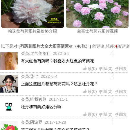
粉珠盘芍药图片及价格介绍
兰富士芍药花图片视频
以下是对
[
芍药花图片大全大图高清素材（48张）
]
的评论,总共:
4
条评论
4
会员:
过气美图社
2022-6-8
有大红色芍药吗？我喜欢大红色的芍药花
顶(
0
)
踩(
0
)
回复
3
会员:
柒七
2022-6-4
上面这些图片都是芍药花吗？还是牡丹花？
顶(
0
)
踩(
0
)
回复
2
会员:
唯我独尊
2017-11-1
牡丹和芍药好难区分啊
顶(
0
)
踩(
0
)
回复
1
会员:
阿波罗
2017-10-28
第二张不是牡丹吗？怎么成了芍药了？