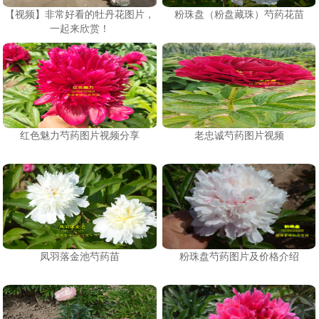
【视频】非常好看的牡丹花图片，
粉珠盘（粉盘藏珠）芍药花苗
一起来欣赏！
红色魅力芍药图片视频分享
老忠诚芍药图片视频
凤羽落金池芍药苗
粉珠盘芍药图片及价格介绍