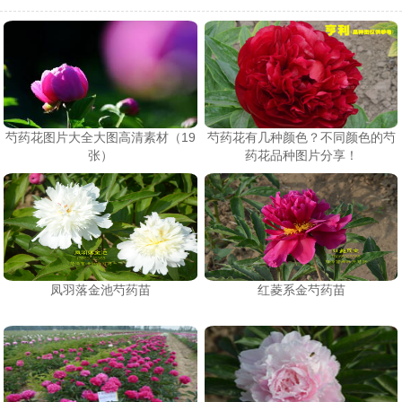
芍药花图片大全大图高清素材（19
芍药花有几种颜色？不同颜色的芍
张）
药花品种图片分享！
凤羽落金池芍药苗
红菱系金芍药苗