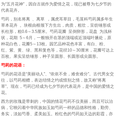
为“五月花神”，因自古就作为爱情之花，现已被尊为七夕节的
代表花卉。
芍药，别名将离 、离草 ，属虎耳草目，毛茛科芍药属多年生
草本花卉 。块根由根颈下方生出，肉质，粗壮，呈纺锤形或
长柱形，粗0.6～3.5厘米。芍药花瓣 呈倒卵形，花盘 为浅杯
状，花期 5～6月，一般独开在茎的顶端或近顶端叶腋处，原
种花白色，花瓣5～13枚。园艺品种花色丰富，有白、粉、
红、紫、黄、绿、黑和复色等，花径10～30厘米，花瓣可达上
百枚。果实呈纺锤形，种子呈圆形、长圆形或尖圆形。
芍药的花语：
芍药的花语是“美丽动人”、“依依不舍，难舍难分”。古代男女交
往，以芍药相赠，表达结情之约或惜别之情，故又称“将离
草”。现在，芍药已经成为七夕节的代表花卉，是中国的爱情之
花。
西方的玫瑰是带刺的，中国的情花芍药不仅美丽，而且可以治
病，它映闪着中华民族如玉如芍药一样的品德和性格，勤劳、
务实，淡如芍香、柔美如玉。粉红色的芍药如天边的彩霞，亦