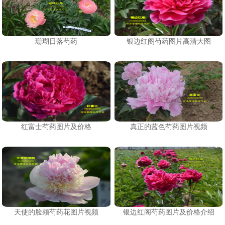
珊瑚日落芍药
银边红阁芍药图片高清大图
红富士芍药图片及价格
真正的蓝色芍药图片视频
天使的脸颊芍药花图片视频
银边红阁芍药图片及价格介绍