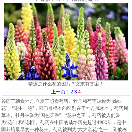
猜这是什么花的图片？文末有答案！
上一页
1
2
3
4
谷雨三朝看牡丹,立夏三照看芍药。牡丹和芍药被称为“姊妹
花”、“花中二绝”，它们最根本的区别在于牡丹属木本，芍药属
草本。牡丹被誉为“国色天香”、“花中之王”，芍药被人们誉
为“花仙”和“花相”。芍药在中国的栽培历史超过4900年，是中
国栽培最早的一种花卉。芍药被列为“六大名花”之一，又被称