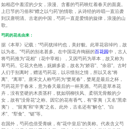
如相恋中羞涩的少女，浪漫、含蓄的芍药映红着春天的面庞。
上巳节的习俗和“赠之以勺药”的情歌，从诗经的吟唱一直沿袭
到汉唐明清。古老的中国，芍药一直是爱情的旋律，浪漫的山
歌。
芍药的花名由来：
据《本草》记载：“芍药犹绰约也，美好貌。此草花容绰约，故
以为名。”芍药的别名甚多。在中国花卉绚丽的
百花园
中，古人
将芍药推为“花相”（花中宰相），又因芍药为草本，故又称为
草芍药。它花大色艳，妩媚多姿，故名为“娇容”、“余容”。古时
人们于别离时，赠送芍药花，以示惜别之情，所以又名“将
离”、“离草”。唐宋文人称芍药为“婪尾春”，婪尾是最后之杯，
芍药花开于春末，意为春天最后的一杯美酒。芍药是草本花
卉，没有坚硬的木质茎杆，犹如弱柳扶风、柔弱无骨般的少
女，故有“没骨花”之称。因它的花有香气，有“挛夷（又名“黑牵
夷”）、“留夷”和“辛夷”之名。此外，古名还有“解仓”、“白
术”、“犁食”、“铤”等。
在国外，芍药也倍受青睐，有“花中皇后”的美称。代表含义芍