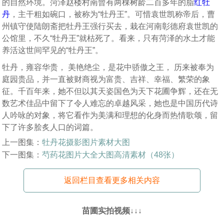
的自然环境。菏泽赵楼村南曾有两棵树龄二百多年的脂
红牡
丹
，主干粗如碗口，被称为“牡丹王”。可惜袁世凯称帝后，曹
州镇守使陆朗斋把牡丹王强行买去，栽在河南彰德府袁世凯的
公馆里，不久“牡丹王”就枯死了。看来，只有菏泽的水土才能
养活这世间罕见的“牡丹王”。
牡丹，雍容华贵， 美艳绝尘，是花中骄傲之王， 历来被奉为
庭园贵品，并一直被财商视为富贵、吉祥、幸福、繁荣的象
征。千百年来，她不但以其天姿国色为天下花圃争辉，还在无
数艺术佳品中留下了令人难忘的卓越风采，她也是中国历代诗
人吟咏的对象，将它看作为美满和理想的化身而热情歌颂，留
下了许多脍炙人口的词篇。
上一图集：
牡丹花摄影图片素材大图
下一图集：
芍药花图片大全大图高清素材（48张）
返回栏目查看更多相关内容
苗圃实拍视频↓↓↓