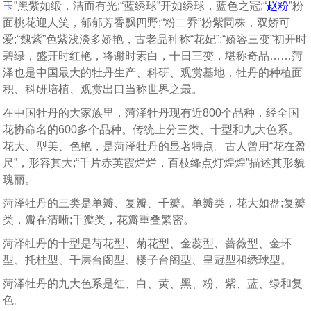
玉
”黑紫如缎，洁而有光;“蓝绣球”开如绣球，蓝色之冠;“
赵粉
”粉
面桃花迎人笑，郁郁芳香飘四野;“粉二乔”粉紫同株，双娇可
爱;“魏紫”色紫浅淡多娇艳，古老品种称“花妃”;“娇容三变”初开时
碧绿，盛开时红艳，将谢时素白，十日三变，堪称奇品……菏
泽也是中国最大的牡丹生产、科研、观赏基地，牡丹的种植面
积、科研培植、观赏出口当称世界之最。
在中国牡丹的大家族里，菏泽牡丹现有近800个品种，经全国
花协命名的600多个品种。传统上分三类、十型和九大色系。
花大、型美、色艳，是菏泽牡丹的显著特点。古人曾用“花在盈
尺”，形容其大;“千片赤英霞烂烂，百枝绛点灯煌煌”描述其形貌
瑰丽。
菏泽牡丹的三类是单瓣、复瓣、千瓣。单瓣类，花大如盘;复瓣
类，瓣在清晰;千瓣类，花瓣重叠繁密。
菏泽牡丹的十型是荷花型、菊花型、金蕊型、蔷薇型、金环
型、托桂型、千层台阁型、楼子台阁型、皇冠型和绣球型。
菏泽牡丹的九大色系是红、白、黄、黑、粉、紫、蓝、绿和复
色。