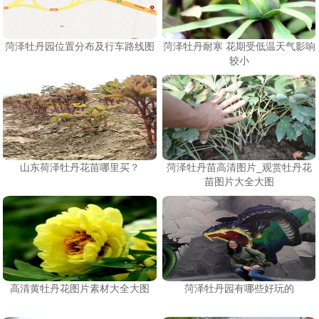
​菏泽牡丹园位置分布及行车路线图
菏泽牡丹耐寒 花期受低温天气影响
较小
山东荷泽牡丹花苗哪里买？
菏泽牡丹苗高清图片_观赏牡丹花
苗图片大全大图
高清黄牡丹花图片素材大全大图
​菏泽牡丹园有哪些好玩的