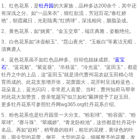
1、红色花系，是
牡丹园
的大家族，品种多达200余个，其中还
有深浅之分。如“一品朱衣”，猩红欲流，芳冠百花;“春红娇
艳”，朝霞藏日，光彩陆离;“红绣球”，深浅相间，胭脂染成。
2、黄色花系，如“姚黄”、“金玉交章”，端庄典雅，姿貌绝伦。
3、白色花系如“冰壶献玉”、“昆山夜光”、“玉板白”等素洁无暇，
清爽袭人
4、蓝色花系虽不如红色品种多。但却也姐妹成群。“
蓝宝
石
”、“蓝花魁”、“紫蓝葵”、“吊枝蓝”、“冷光蓝”、“蓝田玉”，都是
牡丹之中的上品，这“蓝田玉”就是清代曹州花农赵玉田精心培
育而成的。此花支形增开张，花蕾圆大，花开时呈浅粉蓝色，
花朵直上，蓝光闪闪，非常惹人喜爱。当时，曹州知府马帮举
对此花大加赞赏，曾亲笔题写“似兰如松”匾牌授予了赵玉田。
更多牡丹花系可参照牡丹网wg365.org牡丹花系介绍。
5、粉色花系也是牡丹园里一大分支。“粉彩球”、“粉容面”、“粉
翠球”、“赛斗珠”、“翠娥娇”、“青龙卧粉池”，这些都是牡丹花中
名品。再如“赵粉”，稍弯曲的枝杆，粗壮的花梗，黄绿色的叶
面，圆尖型的花蕾，侧开、大型的花朵，细腻整齐的花瓣，发