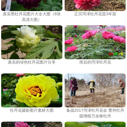
真实黑牡丹花图片大全大图（8张
正宗菏泽牡丹花苗3年苗
高清大图）
真实的绿色牡丹花图片分享
雨后的菏泽牡丹花
牡丹花摄影图片素材大图
备战2017菏泽牡丹花会 曹州牡丹
园增植万余株牡丹