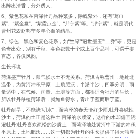
出阵出清香，分外诱人。
6、紫色花系在菏泽牡丹品种繁多，除魏紫外，还有“葛巾
紫”、“紫金盘”、“紫霞点金”、“邦宁紫”等。“邦宁紫”，就是明代
曹州花农赵邦宁多年心血的结晶。
7、绿色、黑色和复色花系，如“兰绿”“冠世墨玉”“二乔”等，更是
色奇出众，别有千秋。各色都数十个或上百个品种，可谓千姿
百态，各俱风韵。
生长环境
菏泽盛产牡丹，跟气候水土不无关系。菏泽古称曹州，地处北
温带，为黄河冲积平原，土质肥沃，半淤半沙，四季分明，雨
量适中，在气候、雨量、土壤等方面，都很适合牡丹的生长，
所以牡丹移植菏泽后，就如鱼得水，青出于蓝而胜于蓝。
牡丹耐旱，不能浇“明水”，而菏泽的春天恰好少雨;牡丹喜碱性
沙土，菏泽的土正是这种土;菏泽的水咸涩，这样的水却偏宜浇
灌牡丹;牡丹喜欢疏松的沙质土，而菏泽地处黄河中下游的冲积
平原上，土地肥沃……这一切都为牡丹的生长提供了得天独厚