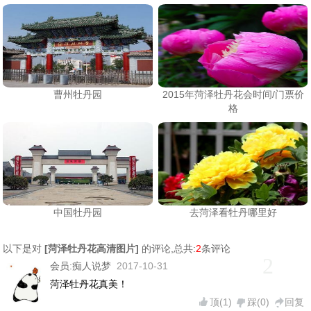
曹州牡丹园
2015年菏泽牡丹花会时间/门票价
格
中国牡丹园
​去菏泽看牡丹哪里好
以下是对
[
菏泽牡丹花高清图片
]
的评论,总共:
2
条评论
2
会员:
痴人说梦
2017-10-31
菏泽牡丹花真美！
顶(
1
)
踩(
0
)
回复