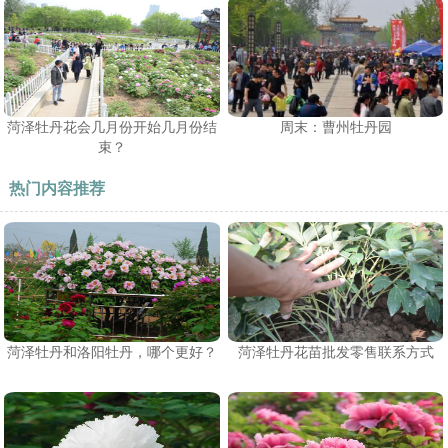
菏泽牡丹花会几月份开始几月份结
周末：曹州牡丹园
束？
热门内容推荐
菏泽牡丹和洛阳牡丹，哪个更好？
菏泽牡丹花苗批发零售联系方式