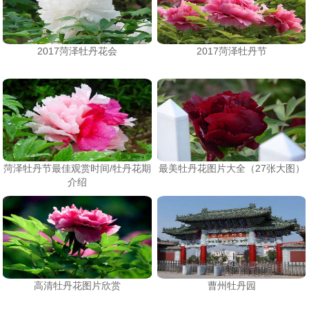
2017菏泽牡丹花会
2017菏泽牡丹节
菏泽牡丹节最佳观赏时间/牡丹花期
最美牡丹花图片大全（27张大图）
介绍
高清牡丹花图片欣赏
曹州牡丹园