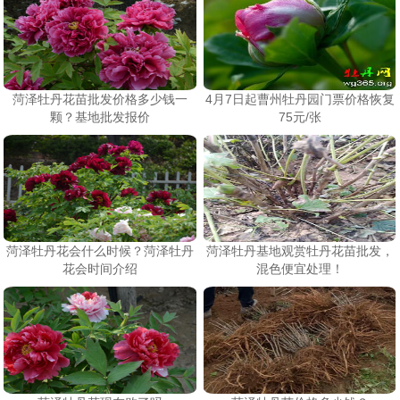
菏泽牡丹花苗批发价格多少钱一
4月7日起曹州牡丹园门票价格恢复
颗？基地批发报价
75元/张
菏泽牡丹花会什么时候？菏泽牡丹
菏泽牡丹基地观赏牡丹花苗批发，
花会时间介绍
混色便宜处理！