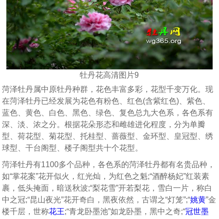
牡丹花高清图片9
菏泽牡丹属中原牡丹种群，花色丰富多彩，花型千变万化。现
在菏泽牡丹已经发展为花色有粉色、红色(含紫红色)、紫色、
蓝色、黄色、白色、黑色、绿色、复色总九大色系，各色系有
深、淡、浓之分。根据花朵形态和雌雄进化程度，分为单瓣
型、荷花型、菊花型、托桂型、蔷薇型、金环型、皇冠型、绣
球型、干台阁型、楼子阁型共十个花型。
菏泽牡丹有1100多个品种，各色系的菏泽牡丹都有名贵品种，
如“掌花案”花开似火，红光灿，为红色之魁;“酒醉杨妃”红装素
裹，低头掩面，暗送秋波;“梨花雪”开若梨花，雪白一片，称白
中之冠;“昆山夜光”花开奇白，黑夜依然，古谓之“灯笼”;“
姚黄
”金
楼千层，世称
花王
;“青龙卧墨池”如龙卧墨，黑中之奇;“
冠世墨