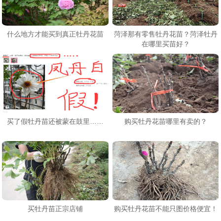
什么地方才能买到真正牡丹花苗
菏泽那有零售牡丹花苗？菏泽牡丹
在哪里买苗好？
买了假牡丹苗还被蒙在鼓里……
购买牡丹花苗哪里有卖的？
买牡丹苗正宗店铺
购买牡丹花苗不能只图价格便宜！