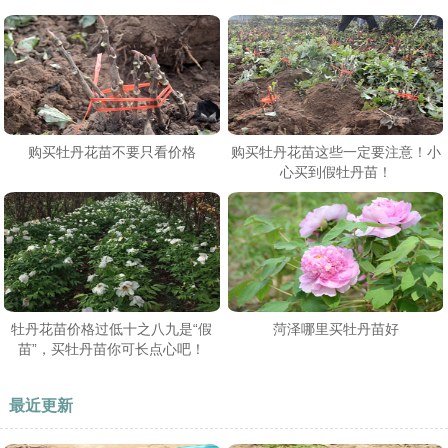
购买牡丹花苗不要只看价格
购买牡丹花苗这些一定要注意！小
心买到假牡丹苗！
牡丹花苗价格过低十之八九是“假
菏泽哪里买牡丹苗好
苗”，买牡丹苗你可长点心吧！
最近更新