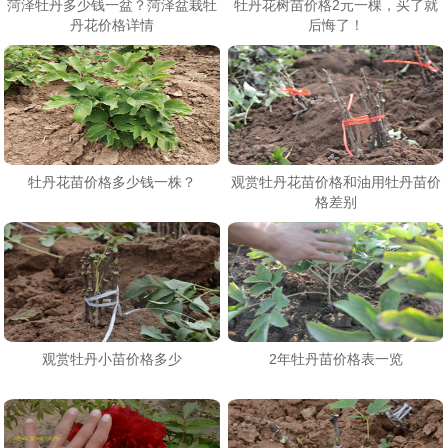
菏泽牡丹多少钱一盆？菏泽盆栽牡
牡丹花树苗价格2元一棵，买了就
丹花价格详情
后悔了！
牡丹花苗价格多少钱一株？
观赏牡丹花苗价格和油用牡丹苗价
格差别
观赏牡丹小苗价格多少
2年牡丹苗价格表一览