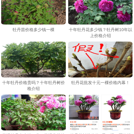
牡丹苗价格多少钱一棵
十年牡丹花多少钱？牡丹树10年以
上价格介绍
十年牡丹价格贵吗？十年牡丹树价
牡丹花批发十元一棵价格内幕！
格介绍