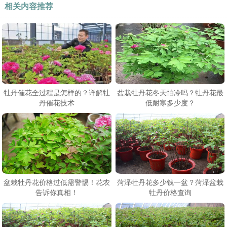
相关内容推荐
牡丹催花全过程是怎样的？详解牡
盆栽牡丹花冬天怕冷吗？牡丹花最
丹催花技术
低耐寒多少度？
盆栽牡丹花价格过低需警惕！花农
菏泽牡丹花多少钱一盆？菏泽盆栽
告诉你真相！
牡丹价格查询