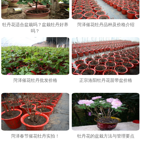
牡丹花适合盆栽吗？盆栽牡丹好养
菏泽催花牡丹品种及价格介绍
吗？
菏泽催花牡丹批发价格
正宗洛阳牡丹花苗带盆价格
菏泽春节催花牡丹实拍！
牡丹花的盆栽方法与管理要点