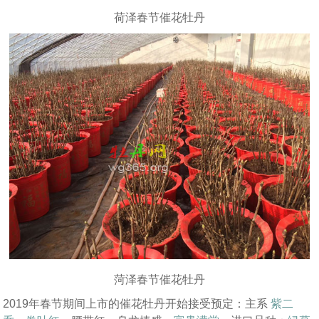
荷泽春节催花牡丹
菏泽春节催花牡丹
2019年春节期间上市的催花牡丹开始接受预定：主系
紫二