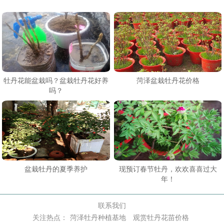
牡丹花能盆栽吗？盆栽牡丹花好养
菏泽盆栽牡丹花价格
吗？
盆栽牡丹的夏季养护
现预订春节牡丹，欢欢喜喜过大
年！
联系我们
关注热点：
菏泽牡丹种植基地
观赏牡丹花苗价格