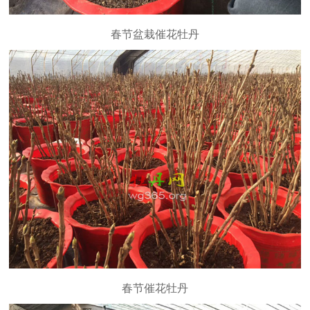
春节盆栽催花牡丹
春节催花牡丹