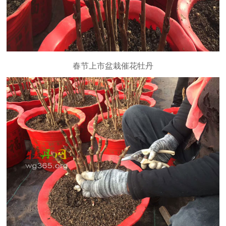
春节上市盆栽催花牡丹