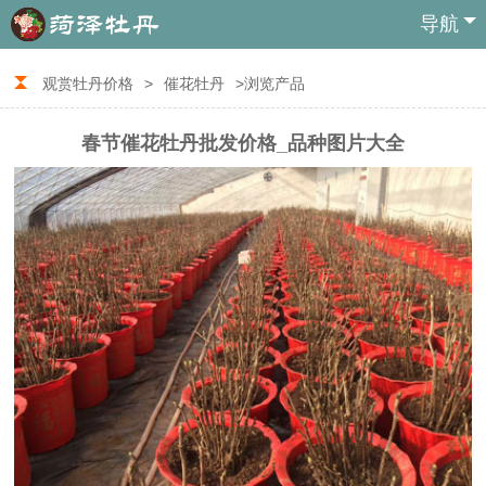
导航
观赏牡丹价格
>
催花牡丹
>浏览产品
春节催花牡丹批发价格_品种图片大全