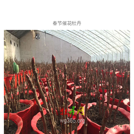
春节催花牡丹