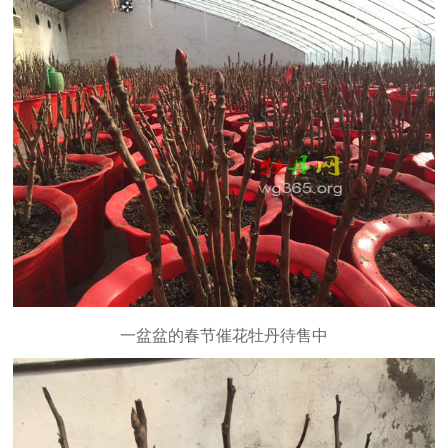
一盆盆的春节催花牡丹待售中