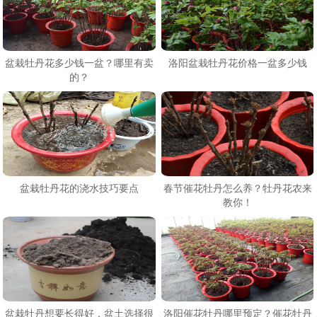
盆栽牡丹花多少钱一盆？哪里有卖
洛阳盆栽牡丹花价格一盆多少钱
的？
盆栽牡丹花的浇水技巧要点
春节催花牡丹怎么养？牡丹花农来
教你！
盆栽牡丹想要长得好，盆土选择很
洛阳催花牡丹哪里预定？催花牡丹