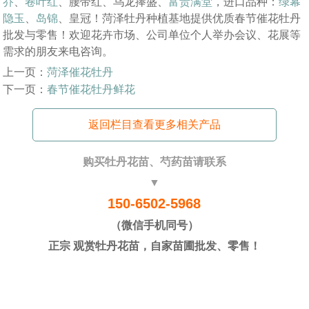
乔
、
卷叶红
、腰带红、乌龙捧盛、
富贵满堂
，进口品种：
绿幕
隐玉
、
岛锦
、皇冠！菏泽牡丹种植基地提供优质春节催花牡丹
批发与零售！欢迎花卉市场、公司单位个人举办会议、花展等
需求的朋友来电咨询。
上一页：
菏泽催花牡丹
下一页：
春节催花牡丹鲜花
返回栏目查看更多相关产品
购买牡丹花苗、芍药苗请联系
▼
150-6502-5968
（微信手机同号）
正宗 观赏牡丹花苗，自家苗圃批发、零售！