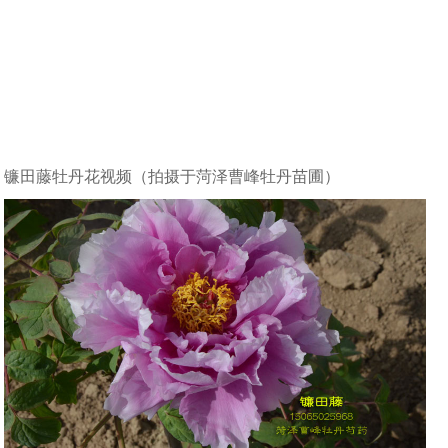
镰田藤牡丹花视频（拍摄于菏泽曹峰牡丹苗圃）