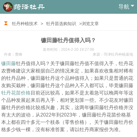
导航
牡丹种植技术
>
牡丹苗选购知识
>浏览文章
镰田藤牡丹值得入吗？
发布时间：2024-2-20 19:27:06
作者：曹峰
来源：菏泽牡丹种植基地
镰田藤
牡丹值得入吗？关于镰田藤牡丹值不值得入手，牡丹花
农曹峰建议大家根据自己的情况来定，如果喜欢收集相对稀有
的牡丹品种，镰田藤牡丹这个品种值得入；如果只是普通的花
友购买栽种，镰田藤牡丹这个品种入不入都可以，毕竟镰田藤
牡丹花苗价格
目前还比较高，如果不是太着急可以晚两年等这
个品种发展起来后再入手，相对更划算一些。不少花友对镰田
藤牡丹的价格比较感兴趣，其实，这两年镰田藤牡丹价格并没
有太大的波动，从2022年到2023年，镰田藤牡丹花苗价格基
本上都在四十多元一个枝条（零售价格）。关于镰田藤牡丹价
格多少钱一棵，没有标准答案，请以牡丹商家报价为准。