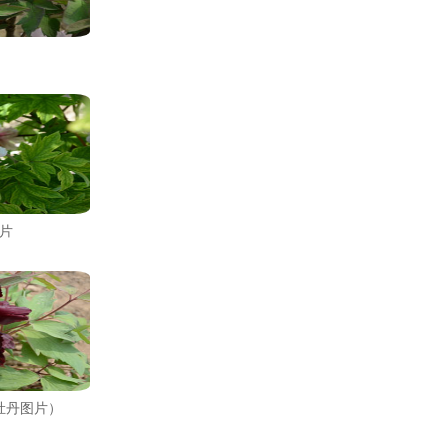
片
牡丹图片）