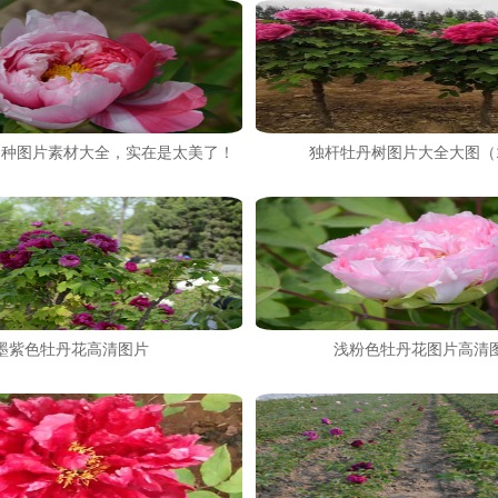
品种图片素材大全，实在是太美了！
独杆牡丹树图片大全大图（
墨紫色牡丹花高清图片
浅粉色牡丹花图片高清