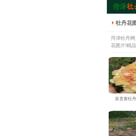
牡丹花
菏泽牡丹网
花图片!精
富贵黄牡