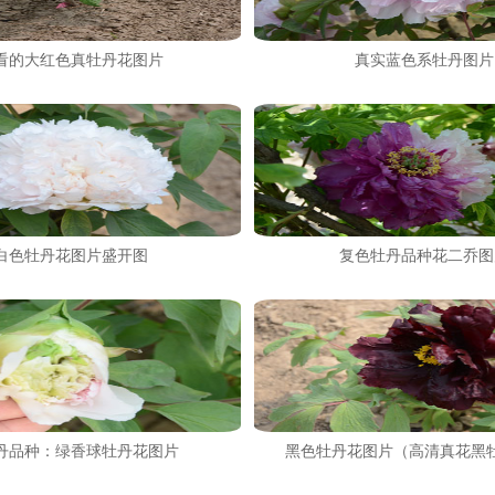
看的大红色真牡丹花图片
真实蓝色系牡丹图片
白色牡丹花图片盛开图
复色牡丹品种花二乔图
丹品种：绿香球牡丹花图片
黑色牡丹花图片（高清真花黑