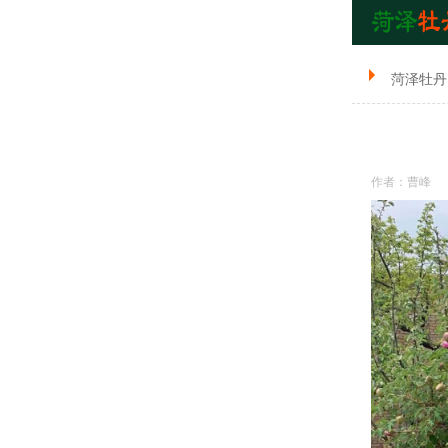
菏泽牡丹
作者：曹峰