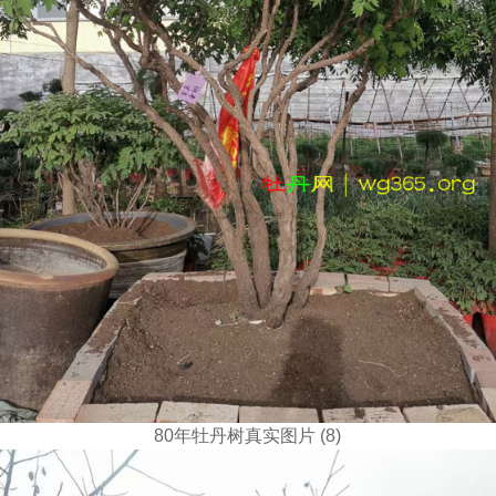
80年牡丹树真实图片 (8)