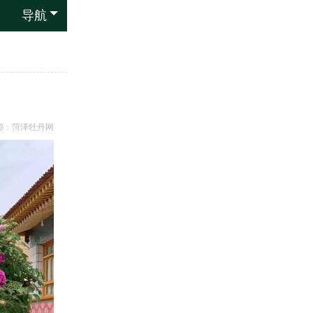
导航
源：
菏泽牡丹网