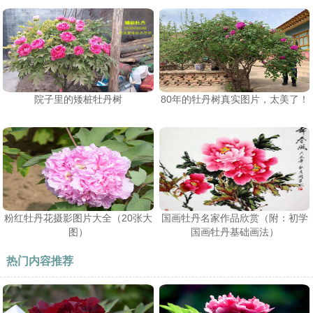
院子里的矮桩牡丹树
80年的牡丹树真实图片，太美了！
粉红牡丹花摄影图片大全（20张大
国画牡丹名家作品欣赏（附：初学
图）
国画牡丹基础画法）
热门内容推荐