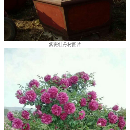
紫斑牡丹树图片