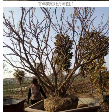
百年紫斑牡丹树图片