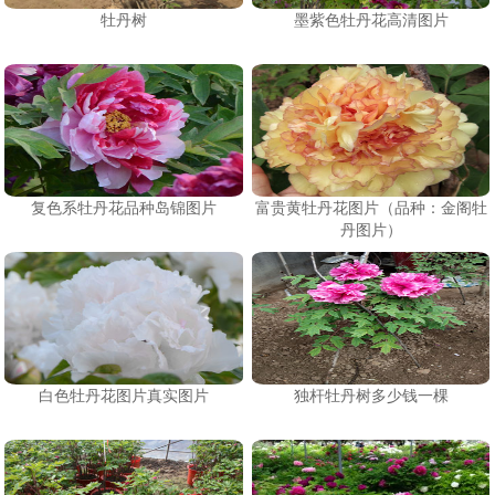
牡丹树
墨紫色牡丹花高清图片
复色系牡丹花品种岛锦图片
富贵黄牡丹花图片（品种：金阁牡
丹图片）
白色牡丹花图片真实图片
独杆牡丹树多少钱一棵