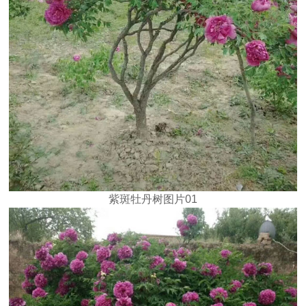
紫斑牡丹树图片01