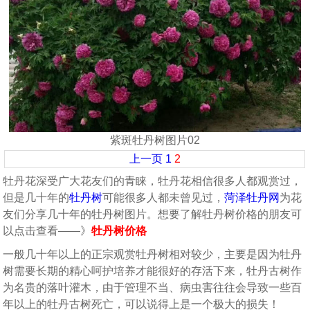
紫斑牡丹树图片02
上一页
1
2
牡丹花深受广大花友们的青睐，牡丹花相信很多人都观赏过，
但是几十年的
牡丹树
可能很多人都未曾见过，
菏泽牡丹网
为花
友们分享几十年的牡丹树图片。想要了解牡丹树价格的朋友可
以点击查看——》
牡丹树价格
一般几十年以上的正宗观赏牡丹树相对较少，主要是因为牡丹
树需要长期的精心呵护培养才能很好的存活下来，牡丹古树作
为名贵的落叶灌木，由于管理不当、病虫害往往会导致一些百
年以上的牡丹古树死亡，可以说得上是一个极大的损失！