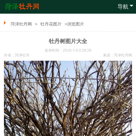
导航
菏泽牡丹网
>
牡丹花图片
>浏览图片
牡丹树图片大全
发布时间：2018-7-6 0:39:28
作者：菏泽牡丹
来源：
菏泽牡丹网