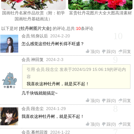
国画牡丹名家作品欣赏（附：初学
富贵牡丹花图片大全大图高清素材
国画牡丹基础画法）
以下是对
[
牡丹树图片大全
]
的评论,总共:
10
条评论
10
会员:
转身以后
2024-2-20
怎么感觉这些牡丹树长得不旺盛？
顶(
0
)
踩(
0
)
回复
9
会员:
神回复
2024-2-3
引用 会员:段念尘 发表于2024/1/29 15:06:19的评论内
容
我喜欢这种牡丹树，就是买不起！
几千块钱就能搞定~
顶(
0
)
踩(
0
)
回复
8
会员:
段念尘
2024-1-29
我喜欢这种牡丹树，就是买不起！
顶(
0
)
踩(
0
)
回复
7
会员:
蓦然回首
2024-1-22