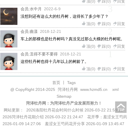
顶(
0
)
踩(
0
)
回复
3
会员:
水中月
2022-6-9
没想到还有这么大的牡丹树，这得长了多少年了？
顶(
0
)
踩(
0
)
回复
2
会员:
曲漾
2018-12-21
车上的那棵也是牡丹树吗？真没见过那么大棵的牡丹树呢。
顶(
0
)
踩(
0
)
回复
1
会员:
丑得不要不要得
2018-12-21
这些牡丹树也得十几年以上的树龄了。
顶(
0
)
踩(
0
)
回复
首页
丨
Tags
@ CopyRight 2014-2025
菏泽牡丹网
www.hzmd5.cn
xml
Sitemap
菏泽牡丹网：为菏泽牡丹产业发展而努力！
网站更新：
2026洛阳牡丹花会时间什么时候 2026-03-22 21:59:12
2026菏泽牡丹花期介绍 2026-03-22 21:24:47
花开季：羞涩女王芍药
2026-01-09 14:27:06
羞涩女王芍药花开分享 2026-01-09 13:45:47