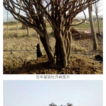
百年紫斑牡丹树图片