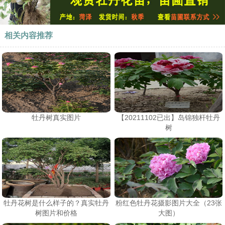
相关内容推荐
牡丹树真实图片
【20211102已出】岛锦独杆牡丹
树
牡丹花树是什么样子的？真实牡丹
粉红色牡丹花摄影图片大全（23张
树图片和价格
大图）