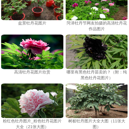
盆景牡丹花图片
菏泽牡丹节网友拍摄的高清牡丹花
作品图片
高清牡丹花图片欣赏
哪里有黑色牡丹苗卖的？（附：纯
黑色牡丹花图片）
粉红色牡丹图片_粉色牡丹花图片
树桩牡丹图片大全大图（11张大
大全（21张大图）
图）