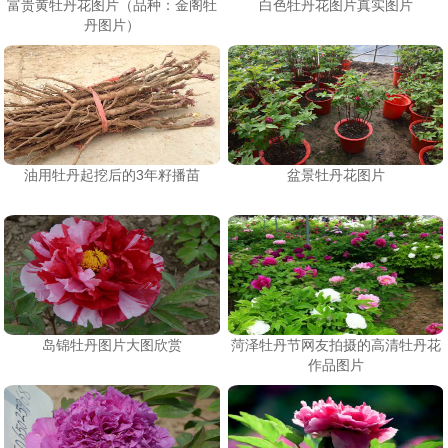
富贵黄牡丹花图片（品种：金阁牡
白色牡丹花图片真实图片
丹图片）
油用牡丹起挖后的3年籽播苗
盆景牡丹花图片
岛锦牡丹图片大图欣赏
菏泽牡丹节网友拍摄的高清牡丹花
作品图片