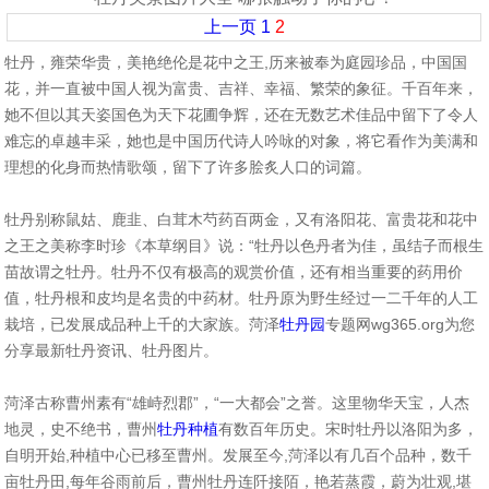
上一页
1
2
牡丹，雍荣华贵，美艳绝伦是花中之王,历来被奉为庭园珍品，中国国
花，并一直被中国人视为富贵、吉祥、幸福、繁荣的象征。千百年来，
她不但以其天姿国色为天下花圃争辉，还在无数艺术佳品中留下了令人
难忘的卓越丰采，她也是中国历代诗人吟咏的对象，将它看作为美满和
理想的化身而热情歌颂，留下了许多脍炙人口的词篇。
牡丹别称鼠姑、鹿韭、白茸木芍药百两金，又有洛阳花、富贵花和花中
之王之美称李时珍《本草纲目》说：“牡丹以色丹者为佳，虽结子而根生
苗故谓之牡丹。牡丹不仅有极高的观赏价值，还有相当重要的药用价
值，牡丹根和皮均是名贵的中药材。牡丹原为野生经过一二千年的人工
栽培，已发展成品种上千的大家族。菏泽
牡丹园
专题网wg365.org为您
分享最新牡丹资讯、牡丹图片。
菏泽古称曹州素有“雄峙烈郡”，“一大都会”之誉。这里物华天宝，人杰
地灵，史不绝书，曹州
牡丹种植
有数百年历史。宋时牡丹以洛阳为多，
自明开始,种植中心已移至曹州。发展至今,菏泽以有几百个品种，数千
亩牡丹田,每年谷雨前后，曹州牡丹连阡接陌，艳若蒸霞，蔚为壮观,堪