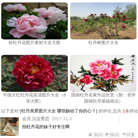
粉牡丹花图片素材大全大图
牡丹树图片大全
中国大红牡丹花高清图片大全（8
国画牡丹名家作品欣赏（附：初学
张大图）
国画牡丹基础画法）
以下是对
[
牡丹美景图片大全 哪张触动了你的心？
]
的评论,总共:
1
条评论
1
会员:
沉淀爱恋
2017-11-2
拍牡丹花的妹子好专注啊
顶(
0
)
踩(
0
)
回复