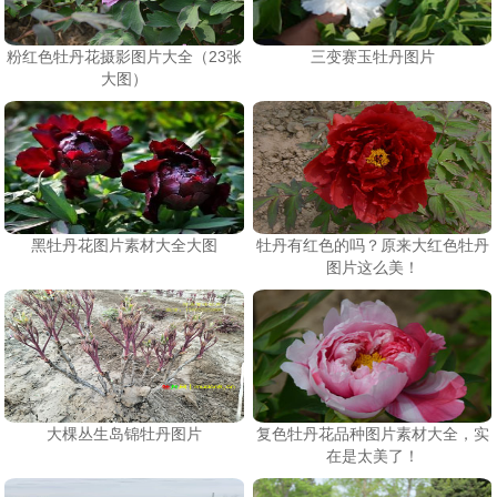
粉红色牡丹花摄影图片大全（23张
三变赛玉牡丹图片
大图）
黑牡丹花图片素材大全大图
牡丹有红色的吗？原来大红色牡丹
图片这么美！
大棵丛生岛锦牡丹图片
复色牡丹花品种图片素材大全，实
在是太美了！