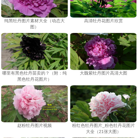
纯黑牡丹图片素材大全（动态大
高清牡丹花图片欣赏
图）
哪里有黑色牡丹苗卖的？（附：纯
大魏紫牡丹图片高清大图
黑色牡丹花图片）
赵粉牡丹图片视频
粉红色牡丹图片_粉色牡丹花图片
大全（21张大图）