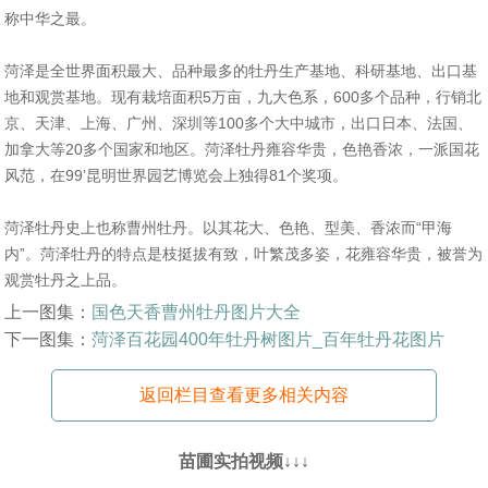
称中华之最。
菏泽是全世界面积最大、品种最多的牡丹生产基地、科研基地、出口基
地和观赏基地。现有栽培面积5万亩，九大色系，600多个品种，行销北
京、天津、上海、广州、深圳等100多个大中城市，出口日本、法国、
加拿大等20多个国家和地区。菏泽牡丹雍容华贵，色艳香浓，一派国花
风范，在99’昆明世界园艺博览会上独得81个奖项。
菏泽牡丹史上也称曹州牡丹。以其花大、色艳、型美、香浓而“甲海
内”。菏泽牡丹的特点是枝挺拔有致，叶繁茂多姿，花雍容华贵，被誉为
观赏牡丹之上品。
上一图集：
国色天香曹州牡丹图片大全
下一图集：
菏泽百花园400年牡丹树图片_百年牡丹花图片
返回栏目查看更多相关内容
苗圃实拍视频↓↓↓