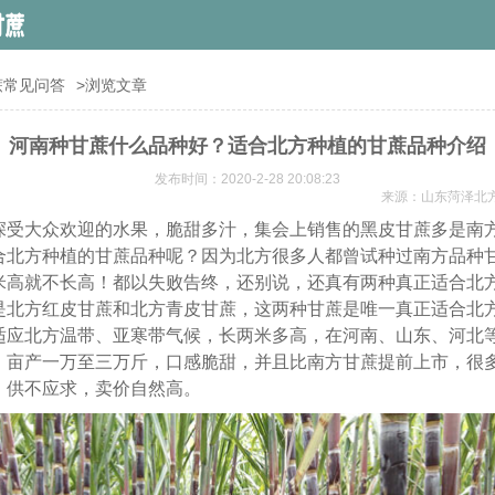
蔗常见问答
>浏览文章
河南种甘蔗什么品种好？适合北方种植的甘蔗品种介绍
发布时间：2020-2-28 20:08:23
来源：山东菏泽北
深受大众欢迎的水果，脆甜多汁，集会上销售的黑皮甘蔗多是南
合北方种植的甘蔗品种呢？因为北方很多人都曾试种过南方品种
米高就不长高！都以失败告终，还别说，还真有两种真正适合北
是北方红皮甘蔗和北方青皮甘蔗，这两种甘蔗是唯一真正适合北
适应北方温带、亚寒带气候，长两米多高，在河南、山东、河北
，亩产一万至三万斤，口感脆甜，并且比南方甘蔗提前上市，很
，供不应求，卖价自然高。