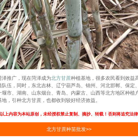
菏泽推广，现在菏泽成为
北方甘蔗
种植基地，很多农民看到效益
植队伍，同时，东北吉林、辽宁葫芦岛、锦州、河北邯郸、保定
十堰市、湖南、山东烟台、青岛、内蒙古、山西等北方地区种植
基地，引种北方甘蔗，也都收到较好经济效益。
以上内容为本站原创，未经授权禁止复制、摘抄、转载！否则将追究法律
北方甘蔗种苗批发>>